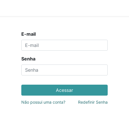
rviços
Eventos
Blog
Denúncias
Entre em contato
E-mail
Senha
Acessar
Não possui uma conta?
Redefinir Senha